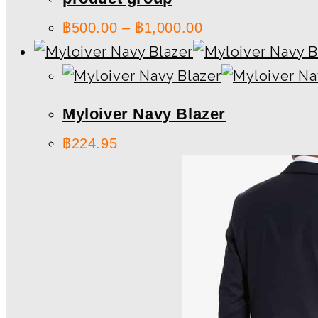
฿
500.00
–
฿
1,000.00
Myloiver Navy Blazer
฿
224.95