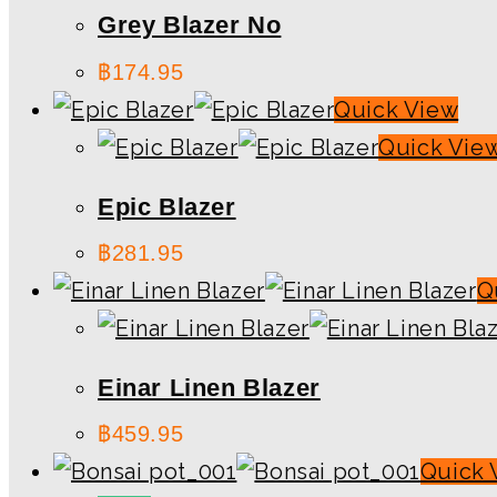
Grey Blazer No
฿
174.95
Quick View
Quick Vie
Epic Blazer
฿
281.95
Q
Einar Linen Blazer
฿
459.95
Quick 