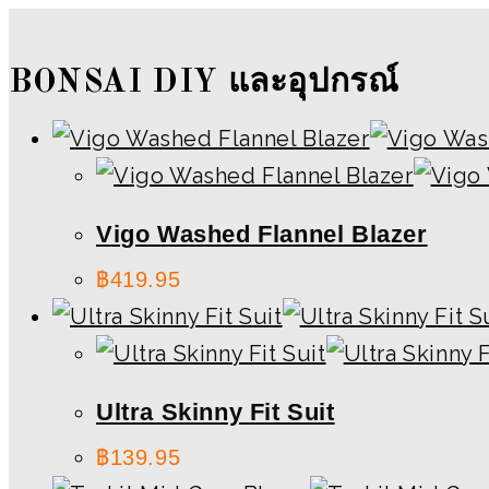
Skip
to
BONSAI DIY และอุปกรณ์
content
Vigo Washed Flannel Blazer
฿
419.95
Ultra Skinny Fit Suit
฿
139.95