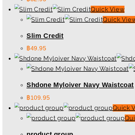
Quick View
Quick Vie
Slim Credit
฿
49.95
Shdone Myloiver Navy Waistcoat
฿
109.95
Quick 
Qui
product group