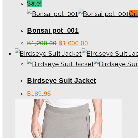
Sale!
Qu
Bonsai pot_001
฿
1,200.00
฿
1,000.00
Birdseye Suit Jacket
฿
189.95