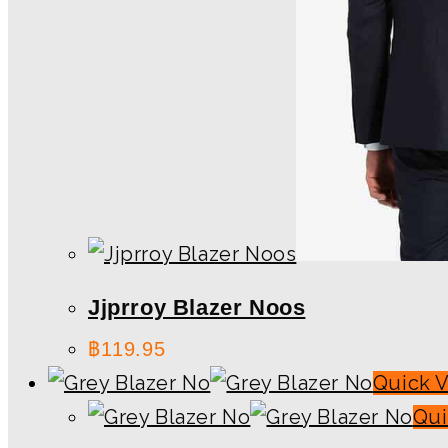
Jjprroy Blazer Noos
฿
119.95
Quick 
Qui